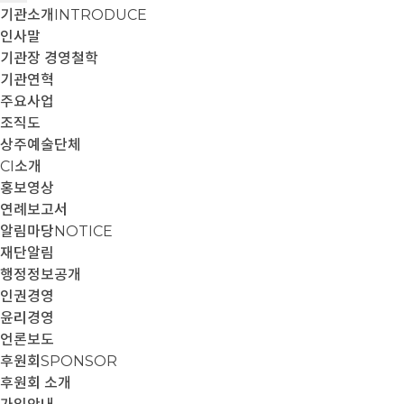
기관소개
INTRODUCE
인사말
기관장 경영철학
기관연혁
주요사업
조직도
상주예술단체
CI소개
홍보영상
연례보고서
알림마당
NOTICE
재단알림
행정정보공개
인권경영
윤리경영
언론보도
후원회
SPONSOR
후원회 소개