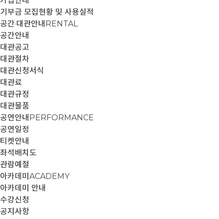
가입안내
기부금 모집현황 및 사용실적
공간·대관안내
RENTAL
공간안내
대관공고
대관절차
대관신청서식
대관료
대관규정
대관물품
공연안내
PERFORMANCE
공연일정
티켓안내
좌석배치도
관람예절
아카데미
ACADEMY
아카데미 안내
수강신청
공지사항