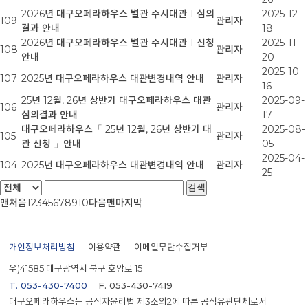
2026년 대구오페라하우스 별관 수시대관 1 심의
2025-12-
109
관리자
결과 안내
18
2026년 대구오페라하우스 별관 수시대관 1 신청
2025-11-
108
관리자
안내
20
2025-10-
107
2025년 대구오페라하우스 대관변경내역 안내
관리자
16
25년 12월, 26년 상반기 대구오페라하우스 대관
2025-09-
106
관리자
심의결과 안내
17
대구오페라하우스「 25년 12월, 26년 상반기 대
2025-08-
105
관리자
관 신청 」안내
05
2025-04-
104
2025년 대구오페라하우스 대관변경내역 안내
관리자
25
맨처음
1
2
3
4
5
6
7
8
9
10
다음
맨마지막
개인정보처리방침
이용약관
이메일무단수집거부
우)41585 대구광역시 북구 호암로 15
T. 053-430-7400
F. 053-430-7419
대구오페라하우스는 공직자윤리법 제3조의2에 따른 공직유관단체로서