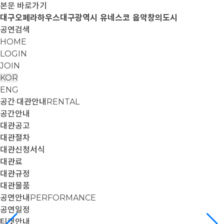
본문 바로가기
대구오페라하우스
대구광역시 유네스코 음악창의도시
공연검색
HOME
LOGIN
JOIN
KOR
ENG
공간·대관안내
RENTAL
공간안내
대관공고
대관절차
대관신청서식
대관료
대관규정
대관물품
공연안내
PERFORMANCE
공연일정
티켓안내