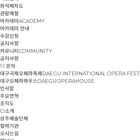
좌석배치도
관람예절
아카데미
ACADEMY
아카데미 안내
수강신청
공지사항
커뮤니티
COMMUNITY
공지사항
1:1 문의
대구국제오페라축제
DAEGU INTERNATIONAL OPERA FEST
대구오페라하우스
DAEGUOPERAHOUSE
인사말
주요연혁
조직도
CI소개
상주예술단체
협력기관
오시는길