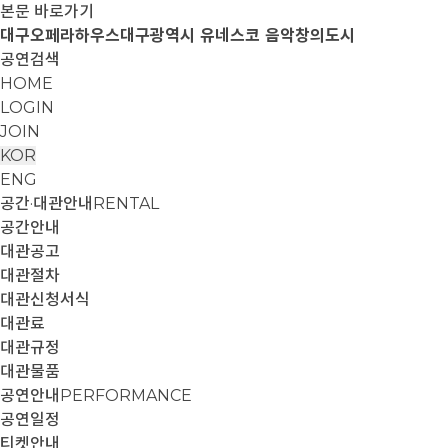
본문 바로가기
대구오페라하우스
대구광역시 유네스코 음악창의도시
공연검색
HOME
LOGIN
JOIN
KOR
ENG
공간·대관안내
RENTAL
공간안내
대관공고
대관절차
대관신청서식
대관료
대관규정
대관물품
공연안내
PERFORMANCE
공연일정
티켓안내