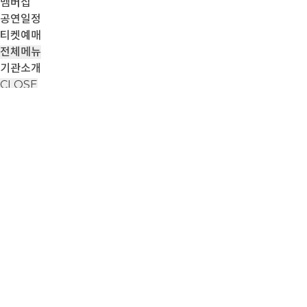
멤버십
공연일정
티켓예매
전체메뉴
기관소개
CLOSE
티켓예매
view all
제23회 대구국제오페라축제 <투란도트>
2026-10-09 ~ 2026-10-10
(금) 19:30 (토) 15:00 / 90분(교
예매하기
제23회 대구국제오페라축제 <마술피리>
2026-10-16 ~ 2026-10-17
(금) 19:30 (토) 15:00 / 145분(인터
예매하기
제23회 DIOF 오페라 갈라 콘서트 <50스타즈Ⅵ>
2026-10-18 ~ 2026-10-18
(일) 19:00 / 100분(인터미션 포함)
예매하기
제23회 DIOF 오페라 쇼케이스 <코리아 콘체르토>
2026-10-21 ~ 2026-10-21
(수) 19:30 / 100분(인터미션 포함)
예매하기