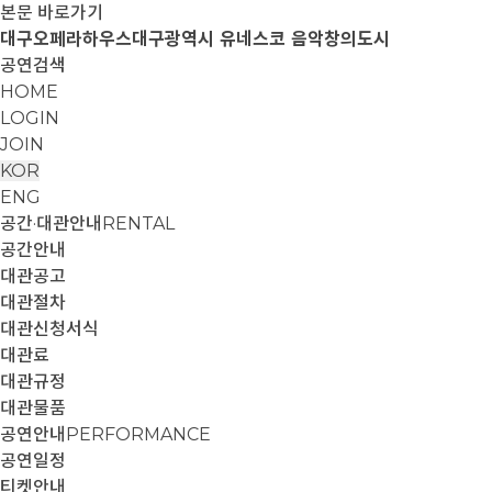
본문 바로가기
대구오페라하우스
대구광역시 유네스코 음악창의도시
공연검색
HOME
LOGIN
JOIN
KOR
ENG
공간·대관안내
RENTAL
공간안내
대관공고
대관절차
대관신청서식
대관료
대관규정
대관물품
공연안내
PERFORMANCE
공연일정
티켓안내