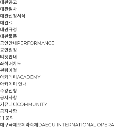
대관공고
대관절차
대관신청서식
대관료
대관규정
대관물품
공연안내
PERFORMANCE
공연일정
티켓안내
좌석배치도
관람예절
아카데미
ACADEMY
아카데미 안내
수강신청
공지사항
커뮤니티
COMMUNITY
공지사항
1:1 문의
대구국제오페라축제
DAEGU INTERNATIONAL OPERA