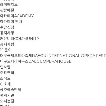
좌석배치도
관람예절
아카데미
ACADEMY
아카데미 안내
수강신청
공지사항
커뮤니티
COMMUNITY
공지사항
1:1 문의
대구국제오페라축제
DAEGU INTERNATIONAL OPERA FEST
대구오페라하우스
DAEGUOPERAHOUSE
인사말
주요연혁
조직도
CI소개
상주예술단체
협력기관
오시는길