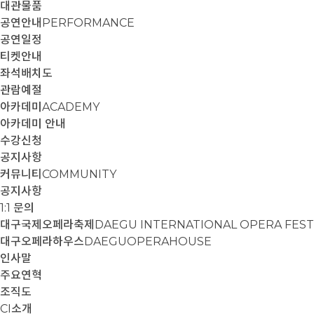
대관물품
공연안내
PERFORMANCE
공연일정
티켓안내
좌석배치도
관람예절
아카데미
ACADEMY
아카데미 안내
수강신청
공지사항
커뮤니티
COMMUNITY
공지사항
1:1 문의
대구국제오페라축제
DAEGU INTERNATIONAL OPERA FEST
대구오페라하우스
DAEGUOPERAHOUSE
인사말
주요연혁
조직도
CI소개