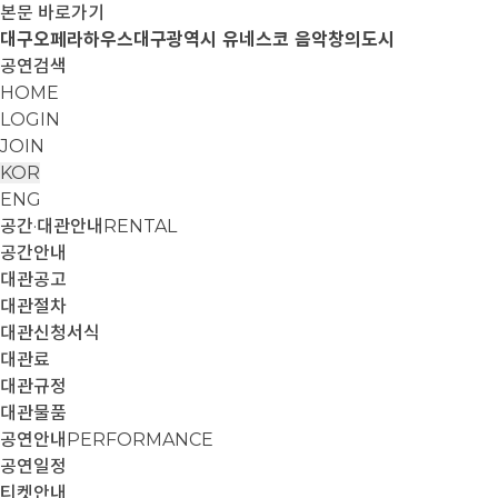
본문 바로가기
대구오페라하우스
대구광역시 유네스코 음악창의도시
공연검색
HOME
LOGIN
JOIN
KOR
ENG
공간·대관안내
RENTAL
공간안내
대관공고
대관절차
대관신청서식
대관료
대관규정
대관물품
공연안내
PERFORMANCE
공연일정
티켓안내