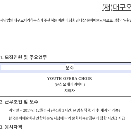
(재)대구
재
단법인 대구오페라하우스가 주관하는 어린이
청소년 대상 문화예술교육프로그램의
일환
,
모집인원 및 주요업무
1.
분 야
YOUTH OPERA CHOIR
유스 오페라 콰이어
(
)
지휘자
근무조건 및 보수
2.
계약일
년
월까지
주
회
시간
운영실적 평가 후 재계약 가능
~ 2017
12
(
1
3
,
)
한국문화예술회관연합회 운영지침에 따라 문화체육관광부에 정한 시간급 지급
응시자격
3.