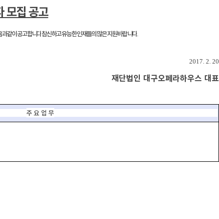
 모집 공고
음과 같이 공고합니다
참신하고 유능한 인재들의 많은 지원 바랍니다
.
2017. 2. 20
재단법인 대구오페라하우스 대표
주 요 업 무