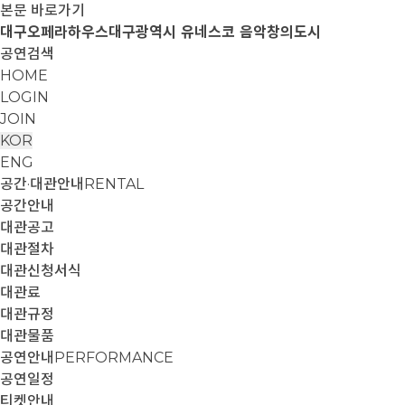
본문 바로가기
대구오페라하우스
대구광역시 유네스코 음악창의도시
공연검색
HOME
LOGIN
JOIN
KOR
ENG
공간·대관안내
RENTAL
공간안내
대관공고
대관절차
대관신청서식
대관료
대관규정
대관물품
공연안내
PERFORMANCE
공연일정
티켓안내