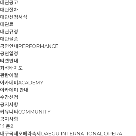
대관공고
대관절차
대관신청서식
대관료
대관규정
대관물품
공연안내
PERFORMANCE
공연일정
티켓안내
좌석배치도
관람예절
아카데미
ACADEMY
아카데미 안내
수강신청
공지사항
커뮤니티
COMMUNITY
공지사항
1:1 문의
대구국제오페라축제
DAEGU INTERNATIONAL OPERA