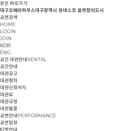
본문 바로가기
대구오페라하우스
대구광역시 유네스코 음악창의도시
공연검색
HOME
LOGIN
JOIN
KOR
ENG
공간·대관안내
RENTAL
공간안내
대관공고
대관절차
대관신청서식
대관료
대관규정
대관물품
공연안내
PERFORMANCE
공연일정
티켓안내