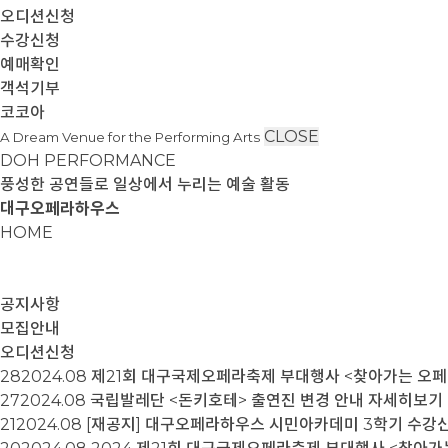
오디션신청
수강신청
예매확인
객석기부
코코아
CLOSE
A Dream Venue for the Performing Arts
DOH PERFORMANCE
풍성한 공연들로 일상에서 누리는 예술 활동
대구오페라하우스
HOME
공지사항
모집안내
오디션신청
28
2024.08
제21회 대구국제오페라축제 부대행사 <찾아가는 오페라
27
2024.08
국립발레단 <돈키호테> 출연진 변경 안내
자세히보기
21
2024.08
[재공지] 대구오페라하우스 시민아카데미 3학기 수강신청 일정