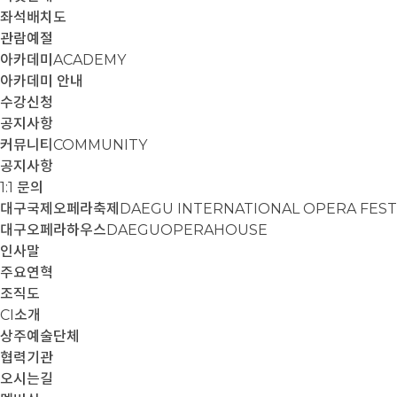
좌석배치도
관람예절
아카데미
ACADEMY
아카데미 안내
수강신청
공지사항
커뮤니티
COMMUNITY
공지사항
1:1 문의
대구국제오페라축제
DAEGU INTERNATIONAL OPERA FEST
대구오페라하우스
DAEGUOPERAHOUSE
인사말
주요연혁
조직도
CI소개
상주예술단체
협력기관
오시는길