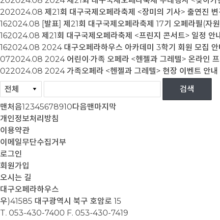
20
2024.08
2024 제21회 대구국제오페라축제 부대행사 <찾아가
20
2024.08
제21회 대구국제오페라축제 <장미의 기사> 출연진 변
16
2024.08
[발표] 제21회 대구국제오페라축제 17기 오페라필(자
16
2024.08
제21회 대구국제오페라축제 <프린지 콘서트> 일정 안내
16
2024.08
2024 대구오페라하우스 아카데미 3학기 회원 모집 안
07
2024.08
2024 어린이·가족 오페라 <헨젤과 그레텔> 온라인 
02
2024.08
2024 가족오페라 <헨젤과 그레텔> 현장 이벤트 안내
맨처음
1
2
3
4
5
6
7
8
9
10
다음
맨마지막
개인정보처리방침
이용약관
이메일무단수집거부
로그인
회원가입
오시는 길
대구오페라하우스
우)41585 대구광역시 북구 호암로 15
T. 053-430-7400
F. 053-430-7419