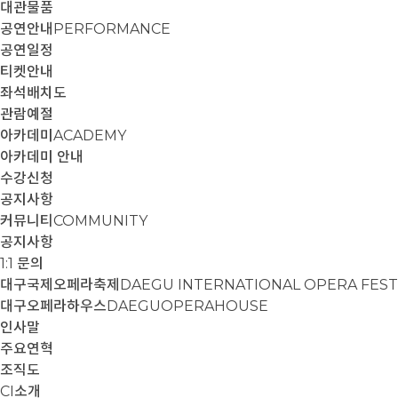
대관물품
공연안내
PERFORMANCE
공연일정
티켓안내
좌석배치도
관람예절
아카데미
ACADEMY
아카데미 안내
수강신청
공지사항
커뮤니티
COMMUNITY
공지사항
1:1 문의
대구국제오페라축제
DAEGU INTERNATIONAL OPERA FEST
대구오페라하우스
DAEGUOPERAHOUSE
인사말
주요연혁
조직도
CI소개