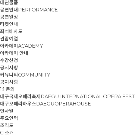
대관물품
공연안내
PERFORMANCE
공연일정
티켓안내
좌석배치도
관람예절
아카데미
ACADEMY
아카데미 안내
수강신청
공지사항
커뮤니티
COMMUNITY
공지사항
1:1 문의
대구국제오페라축제
DAEGU INTERNATIONAL OPERA FEST
대구오페라하우스
DAEGUOPERAHOUSE
인사말
주요연혁
조직도
CI소개