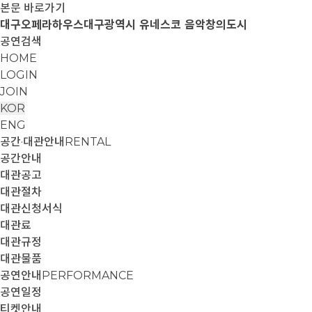
본문 바로가기
대구오페라하우스
대구광역시 유네스코 음악창의도시
공연검색
HOME
LOGIN
JOIN
KOR
ENG
공간·대관안내
RENTAL
공간안내
대관공고
대관절차
대관신청서식
대관료
대관규정
대관물품
공연안내
PERFORMANCE
공연일정
티켓안내