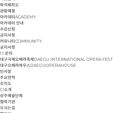
좌석배치도
관람예절
아카데미
ACADEMY
아카데미 안내
수강신청
공지사항
커뮤니티
COMMUNITY
공지사항
1:1 문의
대구국제오페라축제
DAEGU INTERNATIONAL OPERA FEST
대구오페라하우스
DAEGUOPERAHOUSE
인사말
주요연혁
조직도
CI소개
상주예술단체
협력기관
오시는길