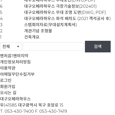
7
대구오페라하우스 무대도면(DWG,PDF)
6
대구오페라하우스 극장기술정보(202401)
5
대구오페라하우스 무대 조명 도면(DWG, PDF)
4
대구오페라하우스 좌석 배치도 (2021 객석공사 후)
3
스텝회의자료(무대설치계획서)
2
개관기념 조형물
1
건축개요
맨처음
1
맨마지막
개인정보처리방침
이용약관
이메일무단수집거부
로그인
회원가입
오시는 길
대구오페라하우스
우)41585 대구광역시 북구 호암로 15
T. 053-430-7400
F. 053-430-7419