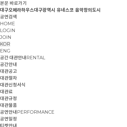
본문 바로가기
대구오페라하우스
대구광역시 유네스코 음악창의도시
공연검색
HOME
LOGIN
JOIN
KOR
ENG
공간·대관안내
RENTAL
공간안내
대관공고
대관절차
대관신청서식
대관료
대관규정
대관물품
공연안내
PERFORMANCE
공연일정
티켓안내