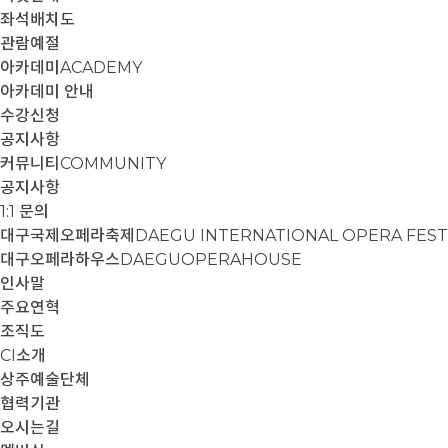
좌석배치도
관람예절
아카데미
ACADEMY
아카데미 안내
수강신청
공지사항
커뮤니티
COMMUNITY
공지사항
1:1 문의
대구국제오페라축제
DAEGU INTERNATIONAL OPERA FEST
대구오페라하우스
DAEGUOPERAHOUSE
인사말
주요연혁
조직도
CI소개
상주예술단체
협력기관
오시는길