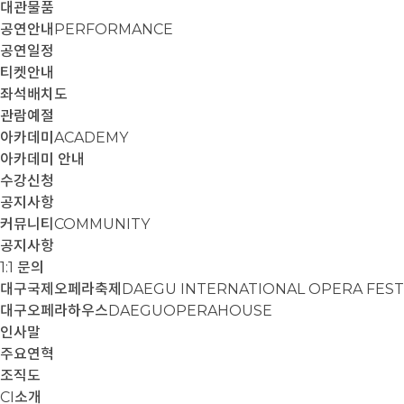
대관물품
공연안내
PERFORMANCE
공연일정
티켓안내
좌석배치도
관람예절
아카데미
ACADEMY
아카데미 안내
수강신청
공지사항
커뮤니티
COMMUNITY
공지사항
1:1 문의
대구국제오페라축제
DAEGU INTERNATIONAL OPERA FEST
대구오페라하우스
DAEGUOPERAHOUSE
인사말
주요연혁
조직도
CI소개