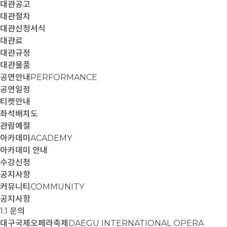
대관공고
대관절차
대관신청서식
대관료
대관규정
대관물품
공연안내
PERFORMANCE
공연일정
티켓안내
좌석배치도
관람예절
아카데미
ACADEMY
아카데미 안내
수강신청
공지사항
커뮤니티
COMMUNITY
공지사항
1:1 문의
대구국제오페라축제
DAEGU INTERNATIONAL OPERA