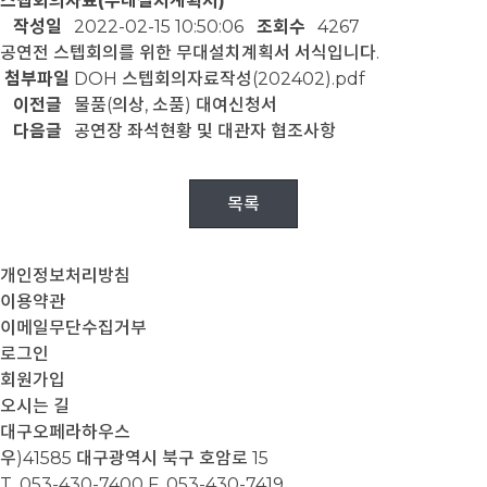
스텝회의자료(무대설치계획서)
작성일
2022-02-15 10:50:06
조회수
4267
공연전 스텝회의를 위한 무대설치계획서 서식입니다.
첨부파일
DOH 스텝회의자료작성(202402).pdf
이전글
물품(의상, 소품) 대여신청서
다음글
공연장 좌석현황 및 대관자 협조사항
목록
개인정보처리방침
이용약관
이메일무단수집거부
로그인
회원가입
오시는 길
대구오페라하우스
우)41585 대구광역시 북구 호암로 15
T. 053-430-7400
F. 053-430-7419