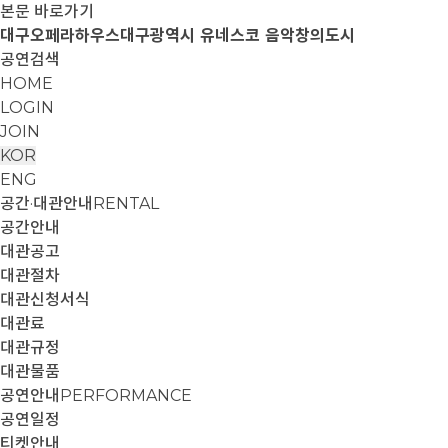
본문 바로가기
대구오페라하우스
대구광역시 유네스코 음악창의도시
공연검색
HOME
LOGIN
JOIN
KOR
ENG
공간·대관안내
RENTAL
공간안내
대관공고
대관절차
대관신청서식
대관료
대관규정
대관물품
공연안내
PERFORMANCE
공연일정
티켓안내