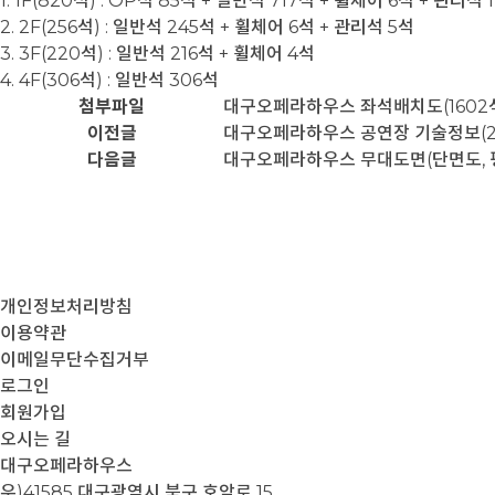
1. 1F(820석) : OP석 85석 + 일반석 717석 + 휠체어 6석 + 관리석 
2. 2F(256석) : 일반석 245석 + 휠체어 6석 + 관리석 5석
3. 3F(220석) : 일반석 216석 + 휠체어 4석
4. 4F(306석) : 일반석 306석
첨부파일
대구오페라하우스 좌석배치도(1602석)_
이전글
대구오페라하우스 공연장 기술정보(20
다음글
대구오페라하우스 무대도면(단면도, 
개인정보처리방침
이용약관
이메일무단수집거부
로그인
회원가입
오시는 길
대구오페라하우스
우)41585 대구광역시 북구 호암로 15