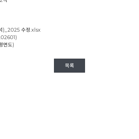
12석
2025 수정.xlsx
2601)
평면도)
목록