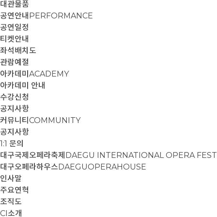
대관물품
공연안내
PERFORMANCE
공연일정
티켓안내
좌석배치도
관람예절
아카데미
ACADEMY
아카데미 안내
수강신청
공지사항
커뮤니티
COMMUNITY
공지사항
1:1 문의
대구국제오페라축제
DAEGU INTERNATIONAL OPERA FEST
대구오페라하우스
DAEGUOPERAHOUSE
인사말
주요연혁
조직도
CI소개