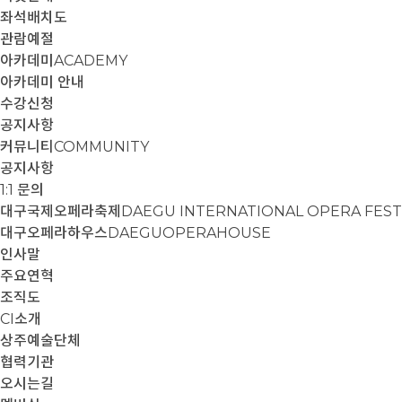
좌석배치도
관람예절
아카데미
ACADEMY
아카데미 안내
수강신청
공지사항
커뮤니티
COMMUNITY
공지사항
1:1 문의
대구국제오페라축제
DAEGU INTERNATIONAL OPERA FEST
대구오페라하우스
DAEGUOPERAHOUSE
인사말
주요연혁
조직도
CI소개
상주예술단체
협력기관
오시는길