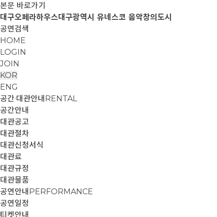
본문 바로가기
대구오페라하우스
대구광역시 유네스코 음악창의도시
공연검색
HOME
LOGIN
JOIN
KOR
ENG
공간·대관안내
RENTAL
공간안내
대관공고
대관절차
대관신청서식
대관료
대관규정
대관물품
공연안내
PERFORMANCE
공연일정
티켓안내