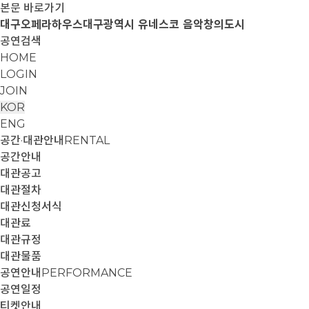
본문 바로가기
대구오페라하우스
대구광역시 유네스코 음악창의도시
공연검색
HOME
LOGIN
JOIN
KOR
ENG
공간·대관안내
RENTAL
공간안내
대관공고
대관절차
대관신청서식
대관료
대관규정
대관물품
공연안내
PERFORMANCE
공연일정
티켓안내