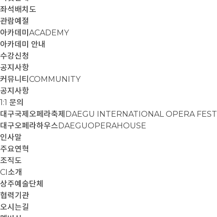
좌석배치도
관람예절
아카데미
ACADEMY
아카데미 안내
수강신청
공지사항
커뮤니티
COMMUNITY
공지사항
1:1 문의
대구국제오페라축제
DAEGU INTERNATIONAL OPERA FEST
대구오페라하우스
DAEGUOPERAHOUSE
인사말
주요연혁
조직도
CI소개
상주예술단체
협력기관
오시는길