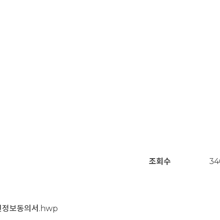
조회수
34
개인정보동의서.hwp