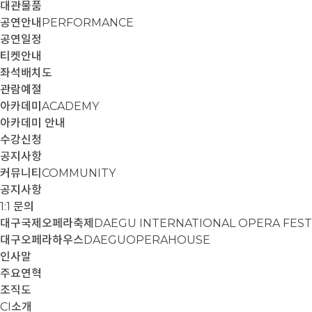
대관물품
공연안내
PERFORMANCE
공연일정
티켓안내
좌석배치도
관람예절
아카데미
ACADEMY
아카데미 안내
수강신청
공지사항
커뮤니티
COMMUNITY
공지사항
1:1 문의
대구국제오페라축제
DAEGU INTERNATIONAL OPERA FEST
대구오페라하우스
DAEGUOPERAHOUSE
인사말
주요연혁
조직도
CI소개