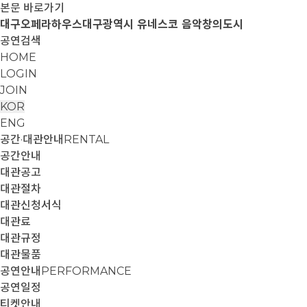
본문 바로가기
대구오페라하우스
대구광역시 유네스코 음악창의도시
공연검색
HOME
LOGIN
JOIN
KOR
ENG
공간·대관안내
RENTAL
공간안내
대관공고
대관절차
대관신청서식
대관료
대관규정
대관물품
공연안내
PERFORMANCE
공연일정
티켓안내