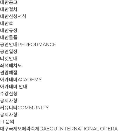
대관공고
대관절차
대관신청서식
대관료
대관규정
대관물품
공연안내
PERFORMANCE
공연일정
티켓안내
좌석배치도
관람예절
아카데미
ACADEMY
아카데미 안내
수강신청
공지사항
커뮤니티
COMMUNITY
공지사항
1:1 문의
대구국제오페라축제
DAEGU INTERNATIONAL OPERA