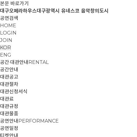
본문 바로가기
대구오페라하우스
대구광역시 유네스코 음악창의도시
공연검색
HOME
LOGIN
JOIN
KOR
ENG
공간·대관안내
RENTAL
공간안내
대관공고
대관절차
대관신청서식
대관료
대관규정
대관물품
공연안내
PERFORMANCE
공연일정
티켓안내