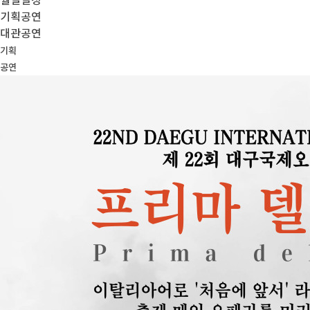
월별일정
기획공연
대관공연
기획
공연