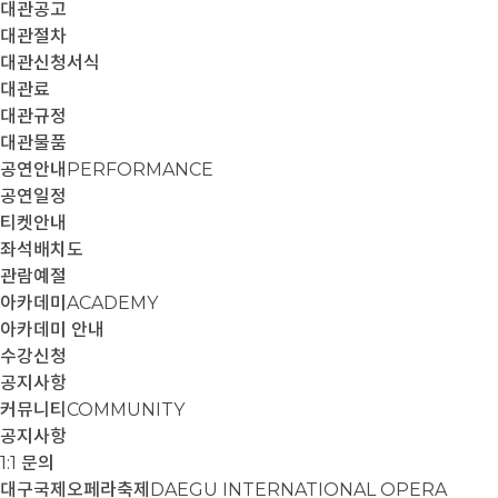
대관공고
대관절차
대관신청서식
대관료
대관규정
대관물품
공연안내
PERFORMANCE
공연일정
티켓안내
좌석배치도
관람예절
아카데미
ACADEMY
아카데미 안내
수강신청
공지사항
커뮤니티
COMMUNITY
공지사항
1:1 문의
대구국제오페라축제
DAEGU INTERNATIONAL OPERA