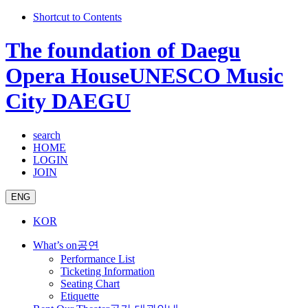
Shortcut to Contents
The foundation of Daegu
Opera House
UNESCO Music
City DAEGU
search
HOME
LOGIN
JOIN
ENG
KOR
What’s on
공연
Performance List
Ticketing Information
Seating Chart
Etiquette