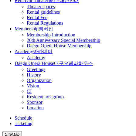
Rent Our Theater
공간·대관안내
Theater spaces
Rental guidelines
Rental Fee
Rental Regulations
Membership
멤버십
Membership Introduction
20th Anniversary Special Membership
Daegu Opera House Membership
Academy
아카데미
Academy
Daegu Opera House
대구오페라하우스
Greetings
History
Organization
Vision
CI
Resident arts group
Sponsor
Location
Schedule
Ticketing
SiteMap