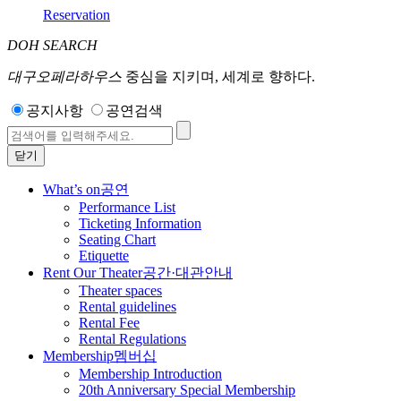
Reservation
DOH SEARCH
대구오페라하우스
중심을 지키며, 세계로 향하다.
공지사항
공연검색
닫기
What’s on
공연
Performance List
Ticketing Information
Seating Chart
Etiquette
Rent Our Theater
공간·대관안내
Theater spaces
Rental guidelines
Rental Fee
Rental Regulations
Membership
멤버십
Membership Introduction
20th Anniversary Special Membership