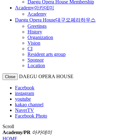
Daegu Opera House Membership
Academy
아카데미
Academy
Daegu Opera House
대구오페라하우스
Greetings
History
Organization
Vision
CI
Resident arts group
Sponsor
Location
DAEGU OPERA HOUSE
Close
Facebook
instagram
youtube
kakao channel
NaverTV
Facebook Photo
Scroll
Academy/PR
아카데미
HOME