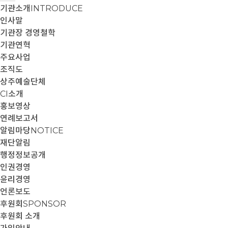
기관소개
INTRODUCE
인사말
기관장 경영철학
기관연혁
주요사업
조직도
상주예술단체
CI소개
홍보영상
연례보고서
알림마당
NOTICE
재단알림
행정정보공개
인권경영
윤리경영
언론보도
후원회
SPONSOR
후원회 소개