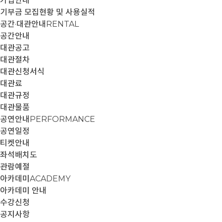
가입안내
기부금 모집현황 및 사용실적
공간·대관안내
RENTAL
공간안내
대관공고
대관절차
대관신청서식
대관료
대관규정
대관물품
공연안내
PERFORMANCE
공연일정
티켓안내
좌석배치도
관람예절
아카데미
ACADEMY
아카데미 안내
수강신청
공지사항