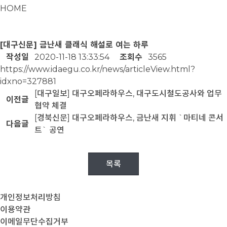
HOME
[대구신문] 금난새 클래식 해설로 여는 하루
작성일
2020-11-18 13:33:54
조회수
3565
https://www.idaegu.co.kr/news/articleView.html?
idxno=327881
[대구일보] 대구오페라하우스, 대구도시철도공사와 업무
이전글
협약 체결
[경북신문] 대구오페라하우스, 금난새 지휘 `마티네 콘서
다음글
트` 공연
목록
개인정보처리방침
이용약관
이메일무단수집거부