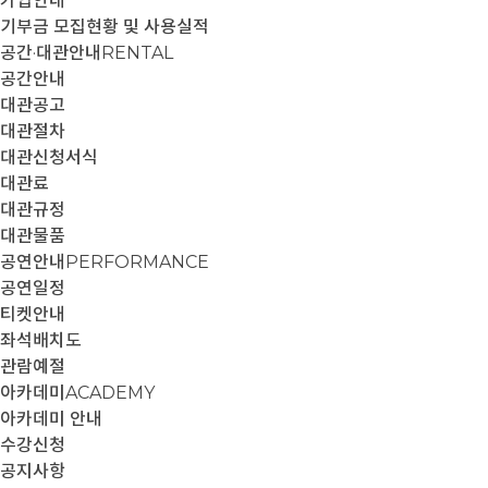
가입안내
기부금 모집현황 및 사용실적
공간·대관안내
RENTAL
공간안내
대관공고
대관절차
대관신청서식
대관료
대관규정
대관물품
공연안내
PERFORMANCE
공연일정
티켓안내
좌석배치도
관람예절
아카데미
ACADEMY
아카데미 안내
수강신청
공지사항