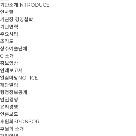
기관소개
INTRODUCE
인사말
기관장 경영철학
기관연혁
주요사업
조직도
상주예술단체
CI소개
홍보영상
연례보고서
알림마당
NOTICE
재단알림
행정정보공개
인권경영
윤리경영
언론보도
후원회
SPONSOR
후원회 소개