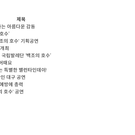
제목
하는 아름다운 감동
호수’
백조의 호수' 기획공연
 개최
국립발레단 ‘백조의 호수’
 어때요
는 특별한 밸런타인데이!
타인 대구 공연
 예방에 총력
 호수' 공연