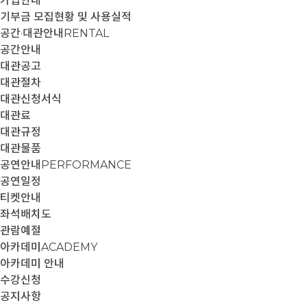
가입안내
기부금 모집현황 및 사용실적
공간·대관안내
RENTAL
공간안내
대관공고
대관절차
대관신청서식
대관료
대관규정
대관물품
공연안내
PERFORMANCE
공연일정
티켓안내
좌석배치도
관람예절
아카데미
ACADEMY
아카데미 안내
수강신청
공지사항