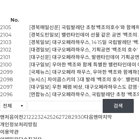
No.
2105
[경북매일신문] 국립발레단 초청‘백조의호수’와 함께
2104
[경북도민일보] 밸런타인데이 선물 같은 공연 ‘백조의 
2103
[경북일보] 대구오페라하우스, 14·15일 국립발레단 '
2102
[대경일보] 대구오페라하우스, 기획공연 '백조의 호수'
2101
[대구신문] 대구오페라하우스, 발렌타인데이 기획공연 
2100
[대구일보] 우아한 백조와 함께 특별한 밸런타인데이
2099
[국제뉴스] 대구오페라 하우스, 우아한 백조와 함께하
2098
[뉴시스] 차이콥스키의 3대 발레 '백조의 호수'…밸런
2097
[대구일보] 우한 폐렴 비상, 대구오페라하우스도 감염
2096
[연합뉴스] 대구오페라하우스, 국립발레단 초청 '백조의
맨처음
이전
21
22
23
24
25
26
27
28
29
30
다음
맨마지막
개인정보처리방침
이용약관