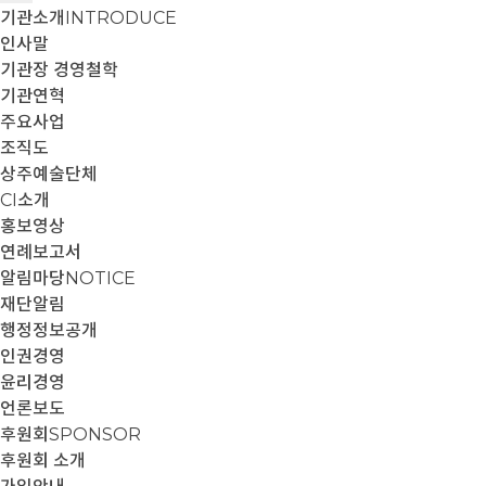
기관소개
INTRODUCE
인사말
기관장 경영철학
기관연혁
주요사업
조직도
상주예술단체
CI소개
홍보영상
연례보고서
알림마당
NOTICE
재단알림
행정정보공개
인권경영
윤리경영
언론보도
후원회
SPONSOR
후원회 소개