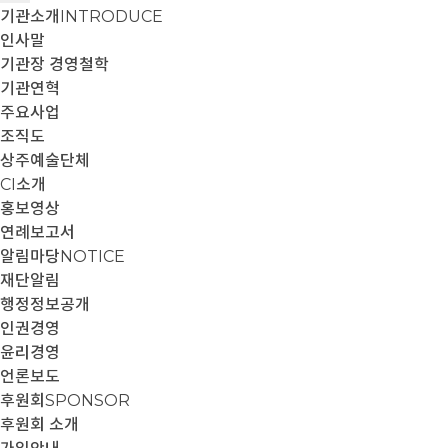
기관소개
INTRODUCE
인사말
기관장 경영철학
기관연혁
주요사업
조직도
상주예술단체
CI소개
홍보영상
연례보고서
알림마당
NOTICE
재단알림
행정정보공개
인권경영
윤리경영
언론보도
후원회
SPONSOR
후원회 소개