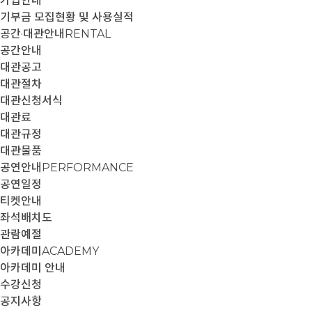
가입안내
기부금 모집현황 및 사용실적
공간·대관안내
RENTAL
공간안내
대관공고
대관절차
대관신청서식
대관료
대관규정
대관물품
공연안내
PERFORMANCE
공연일정
티켓안내
좌석배치도
관람예절
아카데미
ACADEMY
아카데미 안내
수강신청
공지사항