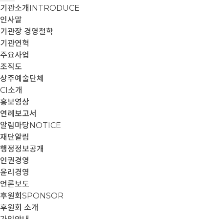
기관소개
INTRODUCE
인사말
기관장 경영철학
기관연혁
주요사업
조직도
상주예술단체
CI소개
홍보영상
연례보고서
알림마당
NOTICE
재단알림
행정정보공개
인권경영
윤리경영
언론보도
후원회
SPONSOR
후원회 소개