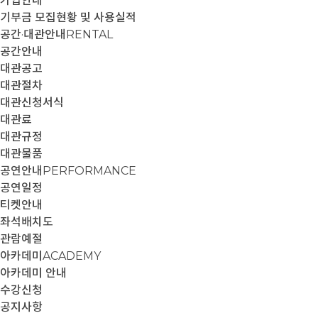
가입안내
기부금 모집현황 및 사용실적
공간·대관안내
RENTAL
공간안내
대관공고
대관절차
대관신청서식
대관료
대관규정
대관물품
공연안내
PERFORMANCE
공연일정
티켓안내
좌석배치도
관람예절
아카데미
ACADEMY
아카데미 안내
수강신청
공지사항