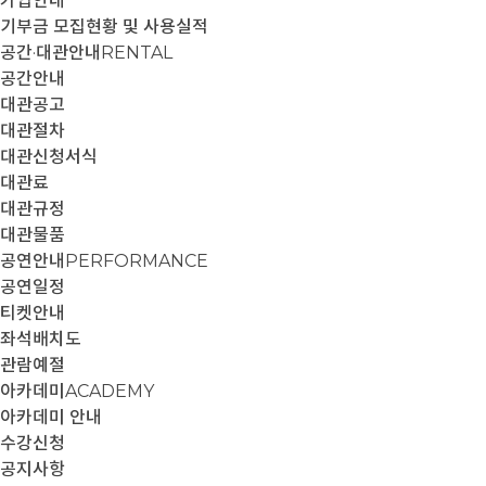
가입안내
기부금 모집현황 및 사용실적
공간·대관안내
RENTAL
공간안내
대관공고
대관절차
대관신청서식
대관료
대관규정
대관물품
공연안내
PERFORMANCE
공연일정
티켓안내
좌석배치도
관람예절
아카데미
ACADEMY
아카데미 안내
수강신청
공지사항