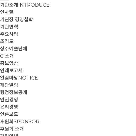
기관소개
INTRODUCE
인사말
기관장 경영철학
기관연혁
주요사업
조직도
상주예술단체
CI소개
홍보영상
연례보고서
알림마당
NOTICE
재단알림
행정정보공개
인권경영
윤리경영
언론보도
후원회
SPONSOR
후원회 소개