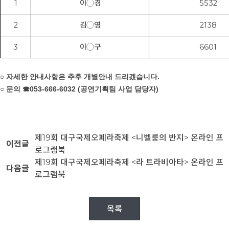
1
이
◯
경
5532
2
김
◯
영
2138
3
이
◯
구
6601
○
자세한 안내사항은 추후 개별안내 드리겠습니다
.
○
문의
☎
053-666-6032 (
공연기획팀 사업 담당자
)
제19회 대구국제오페라축제 <니벨룽의 반지> 온라인 프
이전글
로그램북
제19회 대구국제오페라축제 <라 트라비아타> 온라인 프
다음글
로그램북
목록