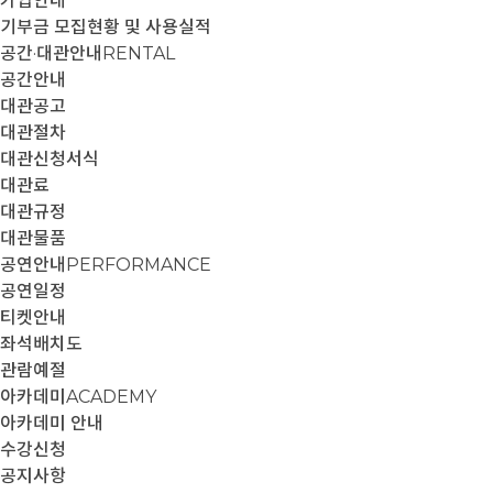
가입안내
기부금 모집현황 및 사용실적
공간·대관안내
RENTAL
공간안내
대관공고
대관절차
대관신청서식
대관료
대관규정
대관물품
공연안내
PERFORMANCE
공연일정
티켓안내
좌석배치도
관람예절
아카데미
ACADEMY
아카데미 안내
수강신청
공지사항