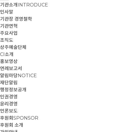
기관소개
INTRODUCE
인사말
기관장 경영철학
기관연혁
주요사업
조직도
상주예술단체
CI소개
홍보영상
연례보고서
알림마당
NOTICE
재단알림
행정정보공개
인권경영
윤리경영
언론보도
후원회
SPONSOR
후원회 소개