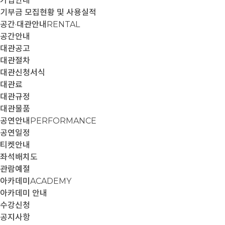
가입안내
기부금 모집현황 및 사용실적
공간·대관안내
RENTAL
공간안내
대관공고
대관절차
대관신청서식
대관료
대관규정
대관물품
공연안내
PERFORMANCE
공연일정
티켓안내
좌석배치도
관람예절
아카데미
ACADEMY
아카데미 안내
수강신청
공지사항