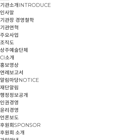
기관소개
INTRODUCE
인사말
기관장 경영철학
기관연혁
주요사업
조직도
상주예술단체
CI소개
홍보영상
연례보고서
알림마당
NOTICE
재단알림
행정정보공개
인권경영
윤리경영
언론보도
후원회
SPONSOR
후원회 소개