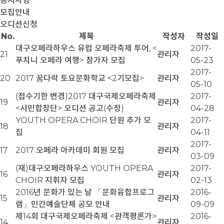
공지사항
모집안내
오디션신청
No.
제목
작성자
작성일
대구오페라하우스 유럽 오페라축제 투어, <
2017-
21
관리자
푸치니 오페라 여행> 참가자 모집
05-23
2017-
20
2017 꿈다락 토요문화학교 <2기모집>
관리자
05-10
(접수기한 변경)2017 대구국제오페라축제
2017-
19
관리자
<시민합창단> 오디션 공고(수정)
04-28
YOUTH OPERA CHOIR 단원 추가 모
2017-
18
관리자
집
04-11
2017-
17
2017 오페라 아카데미 회원 모집
관리자
03-09
(재)대구오페라하우스 YOUTH OPERA
2017-
16
관리자
CHOIR 지휘자 모집
02-13
2016년 문화가 있는 날 「문화융합프로그
2016-
15
관리자
램」민간예술단체 공모 안내
09-09
제14회 대구국제오페라축제 <관객평론가>
2016-
14
관리자