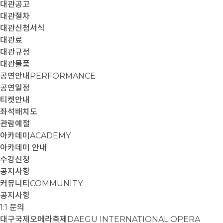
대관공고
대관절차
대관신청서식
대관료
대관규정
대관물품
공연안내
PERFORMANCE
공연일정
티켓안내
좌석배치도
관람예절
아카데미
ACADEMY
아카데미 안내
수강신청
공지사항
커뮤니티
COMMUNITY
공지사항
1:1 문의
대구국제오페라축제
DAEGU INTERNATIONAL OPERA