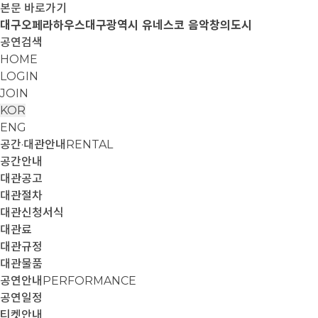
본문 바로가기
대구오페라하우스
대구광역시 유네스코 음악창의도시
공연검색
HOME
LOGIN
JOIN
KOR
ENG
공간·대관안내
RENTAL
공간안내
대관공고
대관절차
대관신청서식
대관료
대관규정
대관물품
공연안내
PERFORMANCE
공연일정
티켓안내