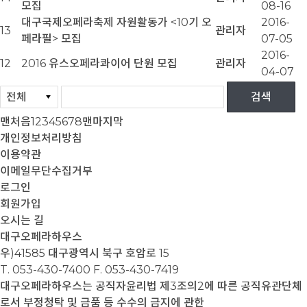
모집
08-16
대구국제오페라축제 자원활동가 <10기 오
2016-
13
관리자
페라필> 모집
07-05
2016-
12
2016 유스오페라콰이어 단원 모집
관리자
04-07
맨처음
1
2
3
4
5
6
7
8
맨마지막
개인정보처리방침
이용약관
이메일무단수집거부
로그인
회원가입
오시는 길
대구오페라하우스
우)41585 대구광역시 북구 호암로 15
T. 053-430-7400
F. 053-430-7419
대구오페라하우스는 공직자윤리법 제3조의2에 따른 공직유관단체
로서 부정청탁 및 금품 등 수수의 금지에 관한