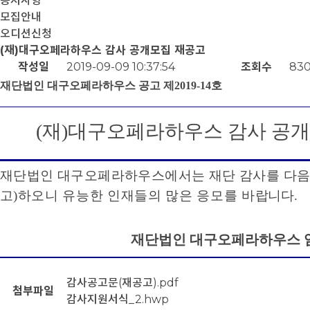
공지사항
모집안내
오디션신청
(재)대구오페라하우스 감사 공개모집 재공고
작성일
2019-09-09 10:37:54
조회수
83
재단법인 대구오페라하우스 공고 제
2019-14
호
(
재
)
대구오페라하우스 감사 공개
재단법인 대구오페라하우스에서는 재단 감사를 다음
고
)
하
오니 유능한 인재들의 많은 응모를 바
랍니다
.
재단법인 대구오페라하우스 
감사공고문(재공고).pdf
첨부파일
감사지원서식_2.hwp