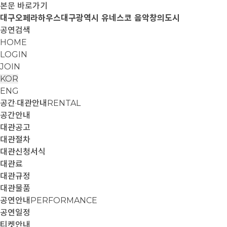
본문 바로가기
대구오페라하우스
대구광역시 유네스코 음악창의도시
공연검색
HOME
LOGIN
JOIN
KOR
ENG
공간·대관안내
RENTAL
공간안내
대관공고
대관절차
대관신청서식
대관료
대관규정
대관물품
공연안내
PERFORMANCE
공연일정
티켓안내