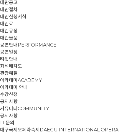
대관공고
대관절차
대관신청서식
대관료
대관규정
대관물품
공연안내
PERFORMANCE
공연일정
티켓안내
좌석배치도
관람예절
아카데미
ACADEMY
아카데미 안내
수강신청
공지사항
커뮤니티
COMMUNITY
공지사항
1:1 문의
대구국제오페라축제
DAEGU INTERNATIONAL OPERA