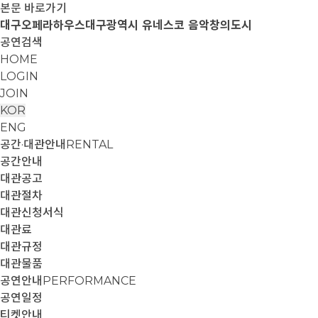
본문 바로가기
대구오페라하우스
대구광역시 유네스코 음악창의도시
공연검색
HOME
LOGIN
JOIN
KOR
ENG
공간·대관안내
RENTAL
공간안내
대관공고
대관절차
대관신청서식
대관료
대관규정
대관물품
공연안내
PERFORMANCE
공연일정
티켓안내