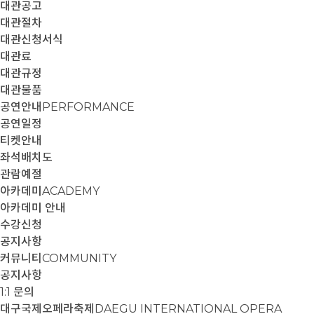
대관공고
대관절차
대관신청서식
대관료
대관규정
대관물품
공연안내
PERFORMANCE
공연일정
티켓안내
좌석배치도
관람예절
아카데미
ACADEMY
아카데미 안내
수강신청
공지사항
커뮤니티
COMMUNITY
공지사항
1:1 문의
대구국제오페라축제
DAEGU INTERNATIONAL OPERA