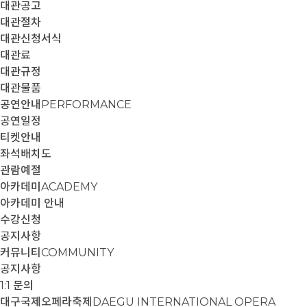
대관공고
대관절차
대관신청서식
대관료
대관규정
대관물품
공연안내
PERFORMANCE
공연일정
티켓안내
좌석배치도
관람예절
아카데미
ACADEMY
아카데미 안내
수강신청
공지사항
커뮤니티
COMMUNITY
공지사항
1:1 문의
대구국제오페라축제
DAEGU INTERNATIONAL OPERA