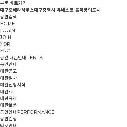
본문 바로가기
대구오페라하우스
대구광역시 유네스코 음악창의도시
공연검색
HOME
LOGIN
JOIN
KOR
ENG
공간·대관안내
RENTAL
공간안내
대관공고
대관절차
대관신청서식
대관료
대관규정
대관물품
공연안내
PERFORMANCE
공연일정
티켓안내