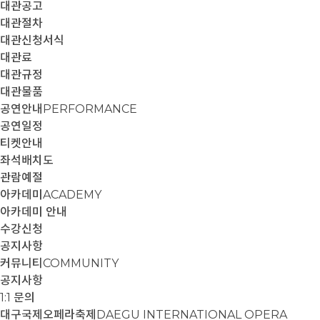
대관공고
대관절차
대관신청서식
대관료
대관규정
대관물품
공연안내
PERFORMANCE
공연일정
티켓안내
좌석배치도
관람예절
아카데미
ACADEMY
아카데미 안내
수강신청
공지사항
커뮤니티
COMMUNITY
공지사항
1:1 문의
대구국제오페라축제
DAEGU INTERNATIONAL OPERA