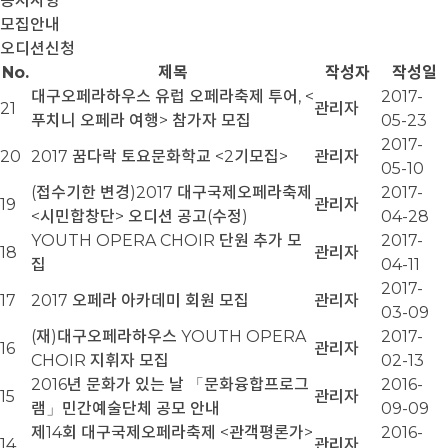
공지사항
모집안내
오디션신청
No.
제목
작성자
작성일
대구오페라하우스 유럽 오페라축제 투어, <
2017-
21
관리자
푸치니 오페라 여행> 참가자 모집
05-23
2017-
20
2017 꿈다락 토요문화학교 <2기모집>
관리자
05-10
(접수기한 변경)2017 대구국제오페라축제
2017-
19
관리자
<시민합창단> 오디션 공고(수정)
04-28
YOUTH OPERA CHOIR 단원 추가 모
2017-
18
관리자
집
04-11
2017-
17
2017 오페라 아카데미 회원 모집
관리자
03-09
(재)대구오페라하우스 YOUTH OPERA
2017-
16
관리자
CHOIR 지휘자 모집
02-13
2016년 문화가 있는 날 「문화융합프로그
2016-
15
관리자
램」민간예술단체 공모 안내
09-09
제14회 대구국제오페라축제 <관객평론가>
2016-
14
관리자