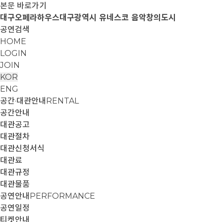
본문 바로가기
대구오페라하우스
대구광역시 유네스코 음악창의도시
공연검색
HOME
LOGIN
JOIN
KOR
ENG
공간·대관안내
RENTAL
공간안내
대관공고
대관절차
대관신청서식
대관료
대관규정
대관물품
공연안내
PERFORMANCE
공연일정
티켓안내