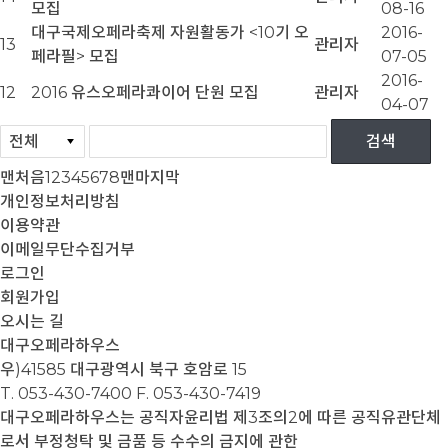
모집
08-16
대구국제오페라축제 자원활동가 <10기 오
2016-
13
관리자
페라필> 모집
07-05
2016-
12
2016 유스오페라콰이어 단원 모집
관리자
04-07
맨처음
1
2
3
4
5
6
7
8
맨마지막
개인정보처리방침
이용약관
이메일무단수집거부
로그인
회원가입
오시는 길
대구오페라하우스
우)41585 대구광역시 북구 호암로 15
T. 053-430-7400
F. 053-430-7419
대구오페라하우스는 공직자윤리법 제3조의2에 따른 공직유관단체
로서 부정청탁 및 금품 등 수수의 금지에 관한