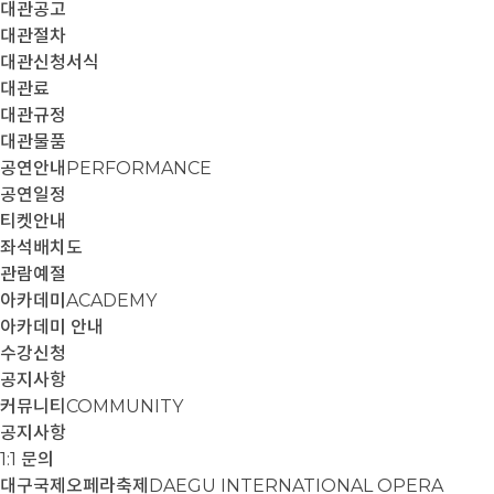
대관공고
대관절차
대관신청서식
대관료
대관규정
대관물품
공연안내
PERFORMANCE
공연일정
티켓안내
좌석배치도
관람예절
아카데미
ACADEMY
아카데미 안내
수강신청
공지사항
커뮤니티
COMMUNITY
공지사항
1:1 문의
대구국제오페라축제
DAEGU INTERNATIONAL OPERA