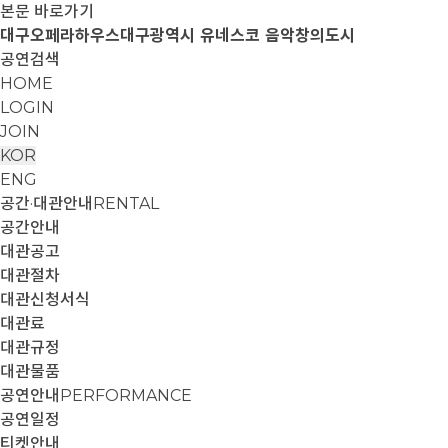
본문 바로가기
대구오페라하우스
대구광역시 유네스코 음악창의도시
공연검색
HOME
LOGIN
JOIN
KOR
ENG
공간·대관안내
RENTAL
공간안내
대관공고
대관절차
대관신청서식
대관료
대관규정
대관물품
공연안내
PERFORMANCE
공연일정
티켓안내