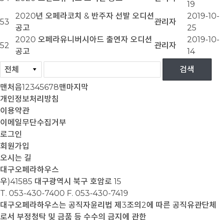
19
2020년 오페라코치 & 반주자 선발 오디션
2019-10-
53
관리자
공고
25
2020 오페라유니버시아드 출연자 오디션
2019-10-
52
관리자
공고
14
맨처음
1
2
3
4
5
6
7
8
맨마지막
개인정보처리방침
이용약관
이메일무단수집거부
로그인
회원가입
오시는 길
대구오페라하우스
우)41585 대구광역시 북구 호암로 15
T. 053-430-7400
F. 053-430-7419
대구오페라하우스는 공직자윤리법 제3조의2에 따른 공직유관단체
로서 부정청탁 및 금품 등 수수의 금지에 관한