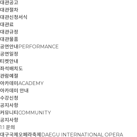
대관공고
대관절차
대관신청서식
대관료
대관규정
대관물품
공연안내
PERFORMANCE
공연일정
티켓안내
좌석배치도
관람예절
아카데미
ACADEMY
아카데미 안내
수강신청
공지사항
커뮤니티
COMMUNITY
공지사항
1:1 문의
대구국제오페라축제
DAEGU INTERNATIONAL OPERA