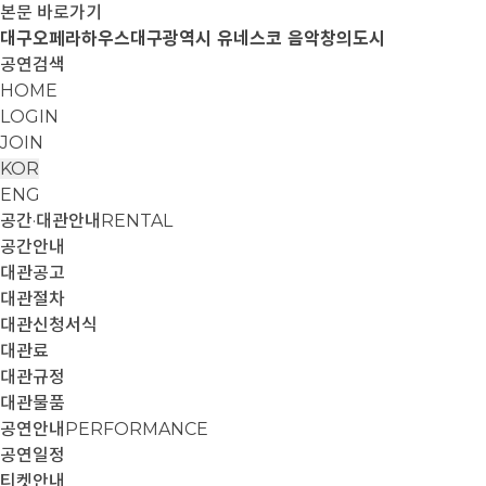
본문 바로가기
대구오페라하우스
대구광역시 유네스코 음악창의도시
공연검색
HOME
LOGIN
JOIN
KOR
ENG
공간·대관안내
RENTAL
공간안내
대관공고
대관절차
대관신청서식
대관료
대관규정
대관물품
공연안내
PERFORMANCE
공연일정
티켓안내