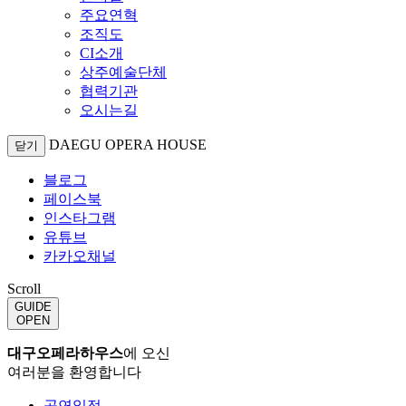
주요연혁
조직도
CI소개
상주예술단체
협력기관
오시는길
DAEGU OPERA HOUSE
닫기
블로그
페이스북
인스타그램
유튜브
카카오채널
Scroll
GUIDE
OPEN
대구오페라하우스
에 오신
여러분을 환영합니다
공연일정