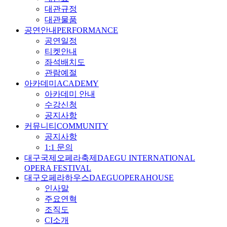
대관규정
대관물품
공연안내
PERFORMANCE
공연일정
티켓안내
좌석배치도
관람예절
아카데미
ACADEMY
아카데미 안내
수강신청
공지사항
커뮤니티
COMMUNITY
공지사항
1:1 문의
대구국제오페라축제
DAEGU INTERNATIONAL
OPERA FESTIVAL
대구오페라하우스
DAEGUOPERAHOUSE
인사말
주요연혁
조직도
CI소개