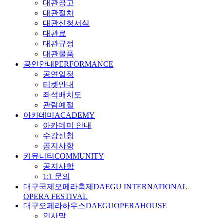
대관공고
대관절차
대관신청서식
대관료
대관규정
대관물품
공연안내
PERFORMANCE
공연일정
티켓안내
좌석배치도
관람예절
아카데미
ACADEMY
아카데미 안내
수강신청
공지사항
커뮤니티
COMMUNITY
공지사항
1:1 문의
대구국제오페라축제
DAEGU INTERNATIONAL
OPERA FESTIVAL
대구오페라하우스
DAEGUOPERAHOUSE
인사말