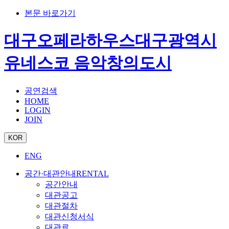
본문 바로가기
대구오페라하우스
대구광역시
유네스코 음악창의도시
공연검색
HOME
LOGIN
JOIN
KOR
ENG
공간·대관안내
RENTAL
공간안내
대관공고
대관절차
대관신청서식
대관료