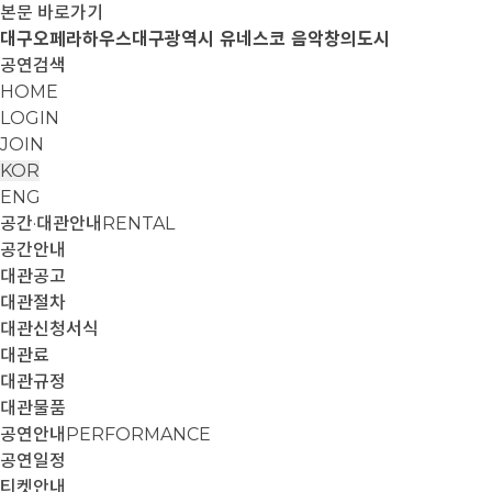
본문 바로가기
대구오페라하우스
대구광역시 유네스코 음악창의도시
공연검색
HOME
LOGIN
JOIN
KOR
ENG
공간·대관안내
RENTAL
공간안내
대관공고
대관절차
대관신청서식
대관료
대관규정
대관물품
공연안내
PERFORMANCE
공연일정
티켓안내