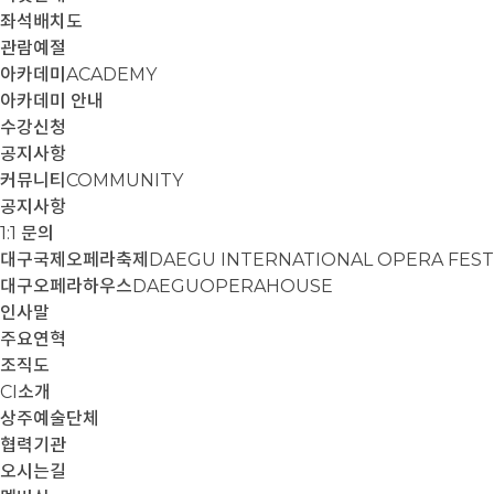
좌석배치도
관람예절
아카데미
ACADEMY
아카데미 안내
수강신청
공지사항
커뮤니티
COMMUNITY
공지사항
1:1 문의
대구국제오페라축제
DAEGU INTERNATIONAL OPERA FEST
대구오페라하우스
DAEGUOPERAHOUSE
인사말
주요연혁
조직도
CI소개
상주예술단체
협력기관
오시는길