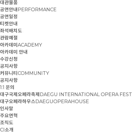
대관물품
공연안내
PERFORMANCE
공연일정
티켓안내
좌석배치도
관람예절
아카데미
ACADEMY
아카데미 안내
수강신청
공지사항
커뮤니티
COMMUNITY
공지사항
1:1 문의
대구국제오페라축제
DAEGU INTERNATIONAL OPERA FEST
대구오페라하우스
DAEGUOPERAHOUSE
인사말
주요연혁
조직도
CI소개