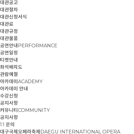
대관공고
대관절차
대관신청서식
대관료
대관규정
대관물품
공연안내
PERFORMANCE
공연일정
티켓안내
좌석배치도
관람예절
아카데미
ACADEMY
아카데미 안내
수강신청
공지사항
커뮤니티
COMMUNITY
공지사항
1:1 문의
대구국제오페라축제
DAEGU INTERNATIONAL OPERA