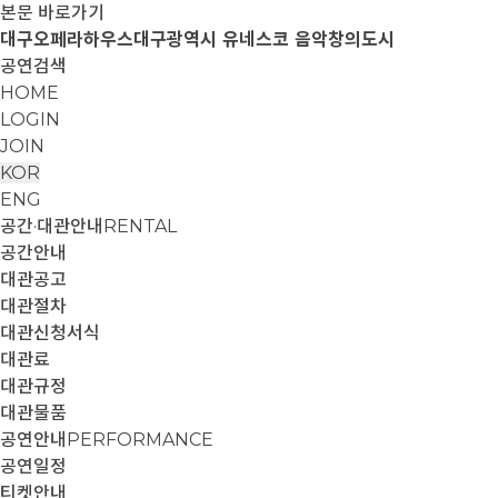
본문 바로가기
대구오페라하우스
대구광역시 유네스코 음악창의도시
공연검색
HOME
LOGIN
JOIN
KOR
ENG
공간·대관안내
RENTAL
공간안내
대관공고
대관절차
대관신청서식
대관료
대관규정
대관물품
공연안내
PERFORMANCE
공연일정
티켓안내