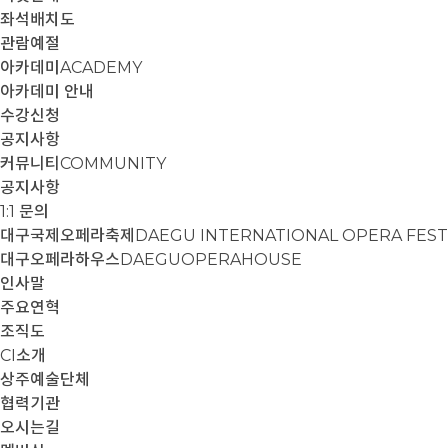
좌석배치도
관람예절
아카데미
ACADEMY
아카데미 안내
수강신청
공지사항
커뮤니티
COMMUNITY
공지사항
1:1 문의
대구국제오페라축제
DAEGU INTERNATIONAL OPERA FEST
대구오페라하우스
DAEGUOPERAHOUSE
인사말
주요연혁
조직도
CI소개
상주예술단체
협력기관
오시는길