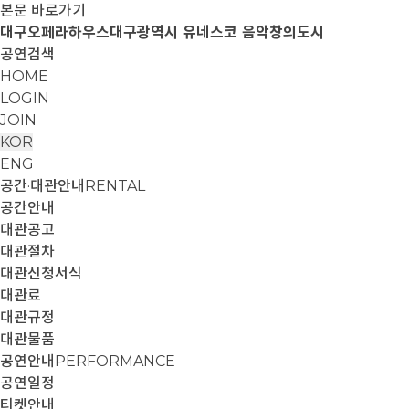
본문 바로가기
대구오페라하우스
대구광역시 유네스코 음악창의도시
공연검색
HOME
LOGIN
JOIN
KOR
ENG
공간·대관안내
RENTAL
공간안내
대관공고
대관절차
대관신청서식
대관료
대관규정
대관물품
공연안내
PERFORMANCE
공연일정
티켓안내