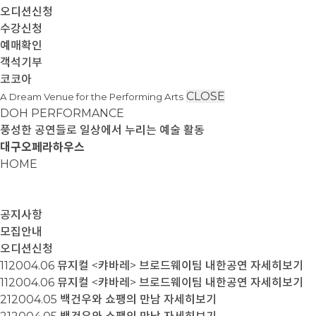
오디션신청
수강신청
예매확인
객석기부
코코아
CLOSE
A Dream Venue for the Performing Arts
DOH PERFORMANCE
풍성한 공연들로 일상에서 누리는 예술 활동
대구오페라하우스
HOME
공지사항
모집안내
오디션신청
11
2004.06
뮤지컬 <캬바레> 브로드웨이팀 내한공연
자세히보기
11
2004.06
뮤지컬 <캬바레> 브로드웨이팀 내한공연
자세히보기
21
2004.05
백건우와 쇼팽의 만남
자세히보기