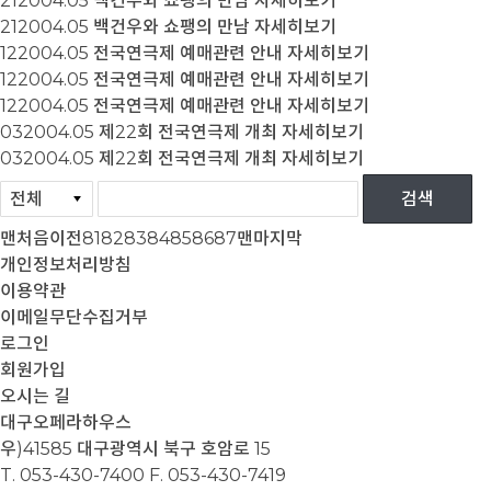
21
2004.05
백건우와 쇼팽의 만남
자세히보기
21
2004.05
백건우와 쇼팽의 만남
자세히보기
12
2004.05
전국연극제 예매관련 안내
자세히보기
12
2004.05
전국연극제 예매관련 안내
자세히보기
12
2004.05
전국연극제 예매관련 안내
자세히보기
03
2004.05
제22회 전국연극제 개최
자세히보기
03
2004.05
제22회 전국연극제 개최
자세히보기
맨처음
이전
81
82
83
84
85
86
87
맨마지막
개인정보처리방침
이용약관
이메일무단수집거부
로그인
회원가입
오시는 길
대구오페라하우스
우)41585 대구광역시 북구 호암로 15
T. 053-430-7400
F. 053-430-7419