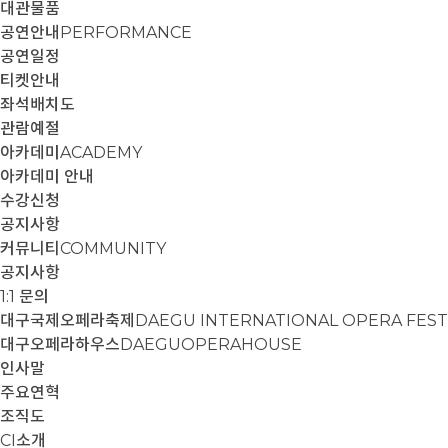
대관물품
공연안내
PERFORMANCE
공연일정
티켓안내
좌석배치도
관람예절
아카데미
ACADEMY
아카데미 안내
수강신청
공지사항
커뮤니티
COMMUNITY
공지사항
1:1 문의
대구국제오페라축제
DAEGU INTERNATIONAL OPERA FEST
대구오페라하우스
DAEGUOPERAHOUSE
인사말
주요연혁
조직도
CI소개