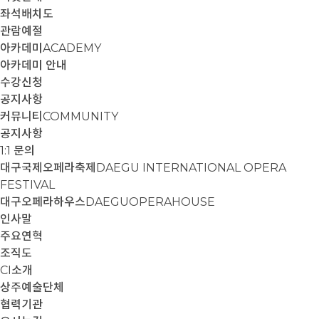
좌석배치도
관람예절
아카데미
ACADEMY
아카데미 안내
수강신청
공지사항
커뮤니티
COMMUNITY
공지사항
1:1 문의
대구국제오페라축제
DAEGU INTERNATIONAL OPERA
FESTIVAL
대구오페라하우스
DAEGUOPERAHOUSE
인사말
주요연혁
조직도
CI소개
상주예술단체
협력기관