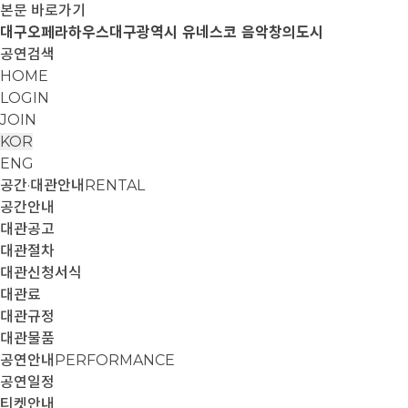
본문 바로가기
대구오페라하우스
대구광역시 유네스코 음악창의도시
공연검색
HOME
LOGIN
JOIN
KOR
ENG
공간·대관안내
RENTAL
공간안내
대관공고
대관절차
대관신청서식
대관료
대관규정
대관물품
공연안내
PERFORMANCE
공연일정
티켓안내