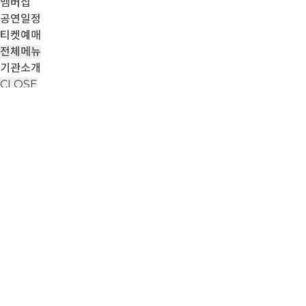
멤버십
공연일정
티켓예매
전체메뉴
기관소개
CLOSE
티켓예매
view all
제23회 대구국제오페라축제 <투란도트>
2026-10-09 ~ 2026-10-10
(금) 19:30 (토) 15:00 / 90분(교
예매하기
제23회 대구국제오페라축제 <마술피리>
2026-10-16 ~ 2026-10-17
(금) 19:30 (토) 15:00 / 145분(인터
예매하기
제23회 DIOF 오페라 갈라 콘서트 <50스타즈Ⅵ>
2026-10-18 ~ 2026-10-18
(일) 19:00 / 100분(인터미션 포함)
예매하기
제23회 DIOF 오페라 쇼케이스 <코리아 콘체르토>
2026-10-21 ~ 2026-10-21
(수) 19:30 / 100분(인터미션 포함)
예매하기