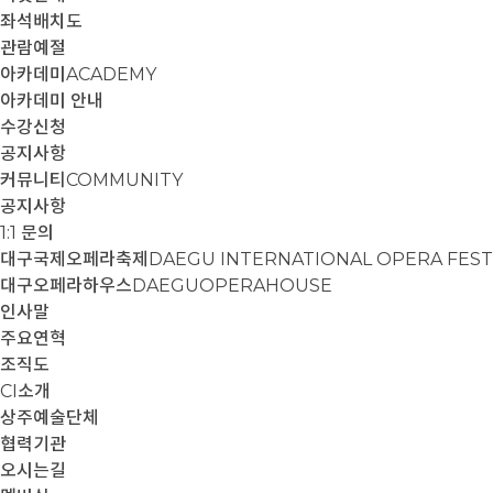
좌석배치도
관람예절
아카데미
ACADEMY
아카데미 안내
수강신청
공지사항
커뮤니티
COMMUNITY
공지사항
1:1 문의
대구국제오페라축제
DAEGU INTERNATIONAL OPERA FEST
대구오페라하우스
DAEGUOPERAHOUSE
인사말
주요연혁
조직도
CI소개
상주예술단체
협력기관
오시는길