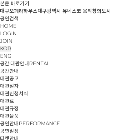
본문 바로가기
대구오페라하우스
대구광역시 유네스코 음악창의도시
공연검색
HOME
LOGIN
JOIN
KOR
ENG
공간·대관안내
RENTAL
공간안내
대관공고
대관절차
대관신청서식
대관료
대관규정
대관물품
공연안내
PERFORMANCE
공연일정
티켓안내