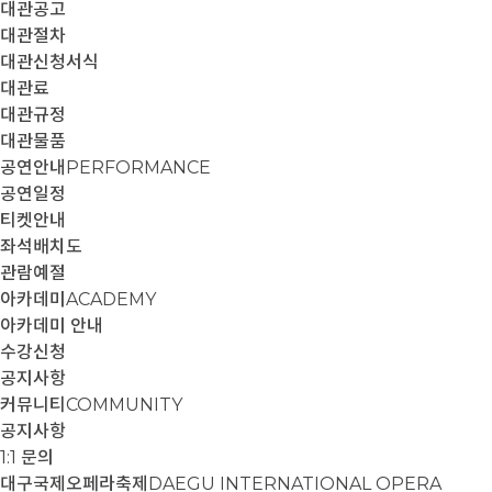
대관공고
대관절차
대관신청서식
대관료
대관규정
대관물품
공연안내
PERFORMANCE
공연일정
티켓안내
좌석배치도
관람예절
아카데미
ACADEMY
아카데미 안내
수강신청
공지사항
커뮤니티
COMMUNITY
공지사항
1:1 문의
대구국제오페라축제
DAEGU INTERNATIONAL OPERA