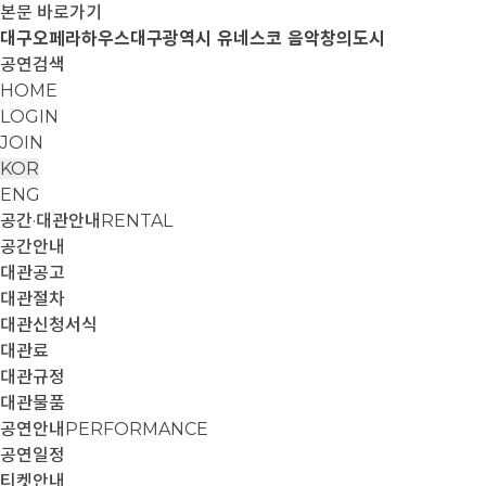
본문 바로가기
대구오페라하우스
대구광역시 유네스코 음악창의도시
공연검색
HOME
LOGIN
JOIN
KOR
ENG
공간·대관안내
RENTAL
공간안내
대관공고
대관절차
대관신청서식
대관료
대관규정
대관물품
공연안내
PERFORMANCE
공연일정
티켓안내