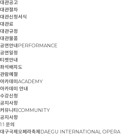
대관공고
대관절차
대관신청서식
대관료
대관규정
대관물품
공연안내
PERFORMANCE
공연일정
티켓안내
좌석배치도
관람예절
아카데미
ACADEMY
아카데미 안내
수강신청
공지사항
커뮤니티
COMMUNITY
공지사항
1:1 문의
대구국제오페라축제
DAEGU INTERNATIONAL OPERA