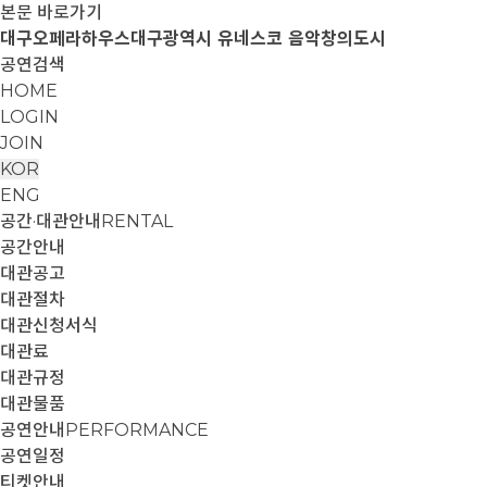
본문 바로가기
대구오페라하우스
대구광역시 유네스코 음악창의도시
공연검색
HOME
LOGIN
JOIN
KOR
ENG
공간·대관안내
RENTAL
공간안내
대관공고
대관절차
대관신청서식
대관료
대관규정
대관물품
공연안내
PERFORMANCE
공연일정
티켓안내