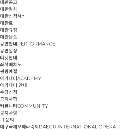
대관공고
대관절차
대관신청서식
대관료
대관규정
대관물품
공연안내
PERFORMANCE
공연일정
티켓안내
좌석배치도
관람예절
아카데미
ACADEMY
아카데미 안내
수강신청
공지사항
커뮤니티
COMMUNITY
공지사항
1:1 문의
대구국제오페라축제
DAEGU INTERNATIONAL OPERA