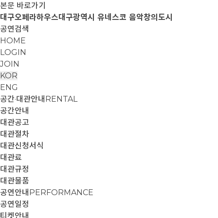
본문 바로가기
대구오페라하우스
대구광역시 유네스코 음악창의도시
공연검색
HOME
LOGIN
JOIN
KOR
ENG
공간·대관안내
RENTAL
공간안내
대관공고
대관절차
대관신청서식
대관료
대관규정
대관물품
공연안내
PERFORMANCE
공연일정
티켓안내