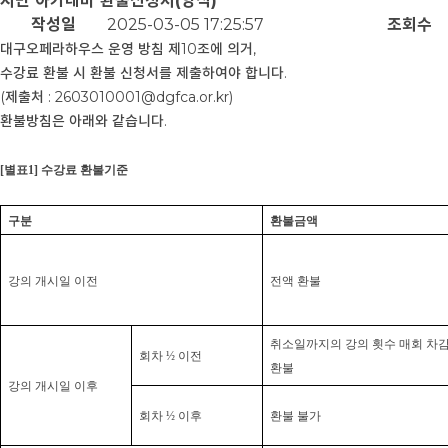
시민 아카데미 환불신청서(양식)
작성일
2025-03-05 17:25:57
조회수
대구오페라하우스 운영 방침 제10조에 의거,
수강료 환불 시 환불 신청서를 제출하여야 합니다.
(제출처 : 2603010001@dgfca.or.kr)
환불방침은 아래와 같습니다.
[
별표
1]
수강료
환불기준
구분
환불금액
강의 개시일 이전
전액 환불
취소일까지의 강의 횟수 매회 차감
회차
½
이전
환불
강의 개시일 이후
회차
½
이후
환불 불가