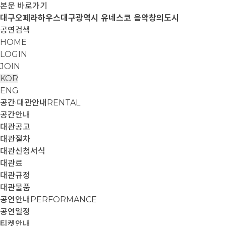
본문 바로가기
대구오페라하우스
대구광역시 유네스코 음악창의도시
공연검색
HOME
LOGIN
JOIN
KOR
ENG
공간·대관안내
RENTAL
공간안내
대관공고
대관절차
대관신청서식
대관료
대관규정
대관물품
공연안내
PERFORMANCE
공연일정
티켓안내