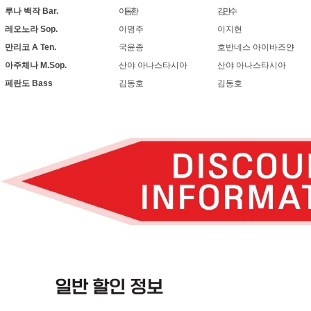
루나 백작
Bar.
이동환
김만수
레오노라
Sop.
이명주
이지현
만리코
A Ten.
국윤종
호반네스 아이바즈얀
아주체나
M.Sop.
산야 아나스타시아
산야 아나스타시아
페란도
Bass
김동호
김동호