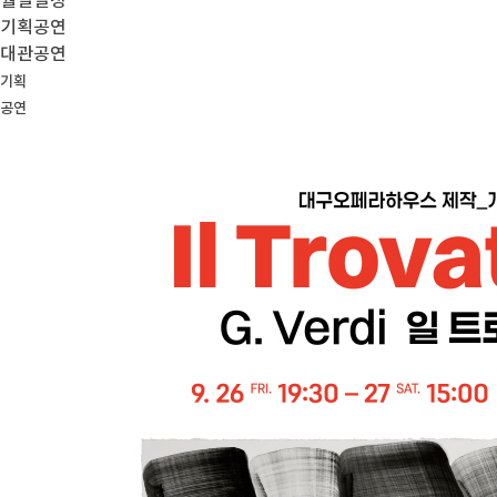
월별일정
기획공연
대관공연
기획
공연