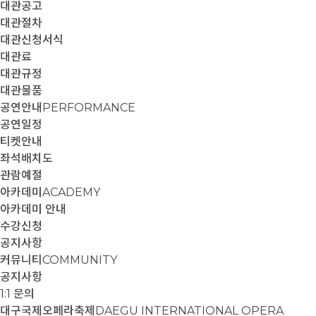
대관공고
대관절차
대관신청서식
대관료
대관규정
대관물품
공연안내
PERFORMANCE
공연일정
티켓안내
좌석배치도
관람예절
아카데미
ACADEMY
아카데미 안내
수강신청
공지사항
커뮤니티
COMMUNITY
공지사항
1:1 문의
대구국제오페라축제
DAEGU INTERNATIONAL OPERA